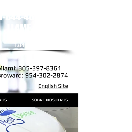
stamos a una llamada de distancia
1-844-48 PEST DR
LLAME AHORA
​Para un estimado gratis
1.844.487.3783
Miami: 305-397-8361
Broward: 954-302-2874
English Site
NOS
SOBRE NOSOTROS